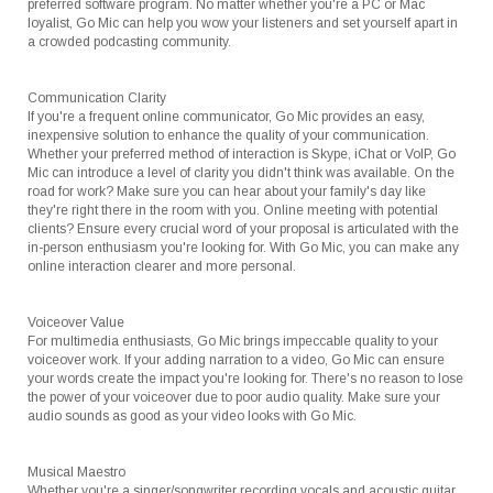
preferred software program. No matter whether you're a PC or Mac
loyalist, Go Mic can help you wow your listeners and set yourself apart in
a crowded podcasting community.
Communication Clarity
If you're a frequent online communicator, Go Mic provides an easy,
inexpensive solution to enhance the quality of your communication.
Whether your preferred method of interaction is Skype, iChat or VoIP, Go
Mic can introduce a level of clarity you didn't think was available. On the
road for work? Make sure you can hear about your family's day like
they're right there in the room with you. Online meeting with potential
clients? Ensure every crucial word of your proposal is articulated with the
in-person enthusiasm you're looking for. With Go Mic, you can make any
online interaction clearer and more personal.
Voiceover Value
For multimedia enthusiasts, Go Mic brings impeccable quality to your
voiceover work. If your adding narration to a video, Go Mic can ensure
your words create the impact you're looking for. There's no reason to lose
the power of your voiceover due to poor audio quality. Make sure your
audio sounds as good as your video looks with Go Mic.
Musical Maestro
Whether you're a singer/songwriter recording vocals and acoustic guitar,