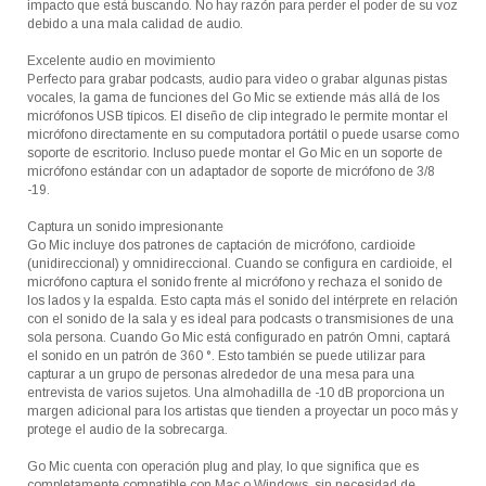
impacto que está buscando. No hay razón para perder el poder de su voz
debido a una mala calidad de audio.
Excelente audio en movimiento
Perfecto para grabar podcasts, audio para video o grabar algunas pistas
vocales, la gama de funciones del Go Mic se extiende más allá de los
micrófonos USB típicos. El diseño de clip integrado le permite montar el
micrófono directamente en su computadora portátil o puede usarse como
soporte de escritorio. Incluso puede montar el Go Mic en un soporte de
micrófono estándar con un adaptador de soporte de micrófono de 3/8
-19.
Captura un sonido impresionante
Go Mic incluye dos patrones de captación de micrófono, cardioide
(unidireccional) y omnidireccional. Cuando se configura en cardioide, el
micrófono captura el sonido frente al micrófono y rechaza el sonido de
los lados y la espalda. Esto capta más el sonido del intérprete en relación
con el sonido de la sala y es ideal para podcasts o transmisiones de una
sola persona. Cuando Go Mic está configurado en patrón Omni, captará
el sonido en un patrón de 360 °. Esto también se puede utilizar para
capturar a un grupo de personas alrededor de una mesa para una
entrevista de varios sujetos. Una almohadilla de -10 dB proporciona un
margen adicional para los artistas que tienden a proyectar un poco más y
protege el audio de la sobrecarga.
Go Mic cuenta con operación plug and play, lo que significa que es
completamente compatible con Mac o Windows, sin necesidad de