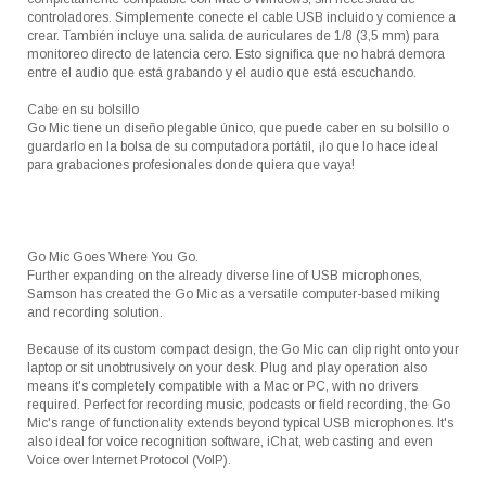
controladores. Simplemente conecte el cable USB incluido y comience a
crear. También incluye una salida de auriculares de 1/8 (3,5 mm) para
monitoreo directo de latencia cero. Esto significa que no habrá demora
entre el audio que está grabando y el audio que está escuchando.
Cabe en su bolsillo
Go Mic tiene un diseño plegable único, que puede caber en su bolsillo o
guardarlo en la bolsa de su computadora portátil, ¡lo que lo hace ideal
para grabaciones profesionales donde quiera que vaya!
Go Mic Goes Where You Go.
Further expanding on the already diverse line of USB microphones,
Samson has created the Go Mic as a versatile computer-based miking
and recording solution.
Because of its custom compact design, the Go Mic can clip right onto your
laptop or sit unobtrusively on your desk. Plug and play operation also
means it's completely compatible with a Mac or PC, with no drivers
required. Perfect for recording music, podcasts or field recording, the Go
Mic's range of functionality extends beyond typical USB microphones. It's
also ideal for voice recognition software, iChat, web casting and even
Voice over Internet Protocol (VoIP).