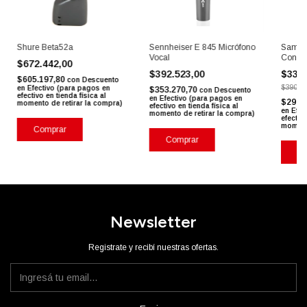
Shure Beta52a
Sennheiser E 845 Micrófono
Samso
Vocal
Conde
$672.442,00
$392.523,00
$331
$605.197,80
con
Descuento
$390.5
en Efectivo (para pagos en
$353.270,70
con
Descuento
efectivo en tienda física al
en Efectivo (para pagos en
$298.
momento de retirar la compra)
efectivo en tienda física al
en Efec
momento de retirar la compra)
efectivo
momento
Comprar
Comprar
Co
Newsletter
Registrate y recibí nuestras ofertas.