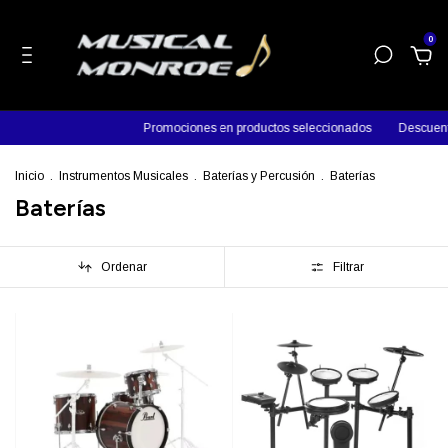
0
Promociones en productos seleccionados
Descuentos en 
Inicio
.
Instrumentos Musicales
.
Baterías y Percusión
.
Baterías
Baterías
Ordenar
Filtrar