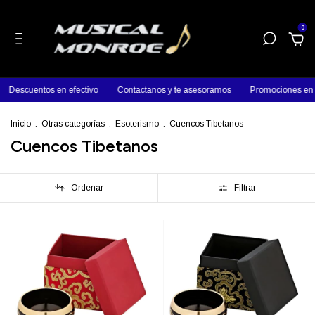
0
Descuentos en efectivo
Contactanos y te asesoramos
Promociones en p
Inicio
.
Otras categorías
.
Esoterismo
.
Cuencos Tibetanos
Cuencos Tibetanos
Ordenar
Filtrar