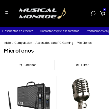
0
Descuentos en efectivo
Contactanos y te asesoramos
Promociones en p
Inicio
.
Computación
.
Accesorios para PC Gaming
.
Micrófonos
Micrófonos
Ordenar
Filtrar