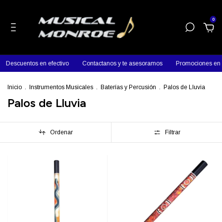
0
Descuentos en efectivo
Contactanos y te asesoramos
Promociones en p
Inicio
.
Instrumentos Musicales
.
Baterías y Percusión
.
Palos de Lluvia
Palos de Lluvia
Ordenar
Filtrar