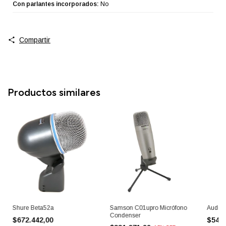
Con parlantes incorporados:
No
Compartir
Productos similares
Shure Beta52a
Samson C01upro Micrófono
Audio 
Condenser
$672.442,00
$544