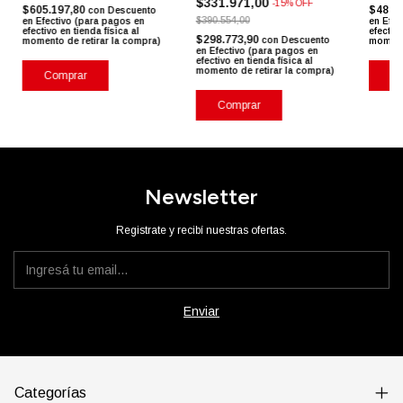
$331.971,00
-
15
%
OFF
$605.197,80
$489.
con
Descuento
$390.554,00
en Efectivo (para pagos en
en Efec
efectivo en tienda física al
efectivo
$298.773,90
con
Descuento
momento de retirar la compra)
momento
en Efectivo (para pagos en
efectivo en tienda física al
momento de retirar la compra)
Comprar
Co
Comprar
Newsletter
Registrate y recibí nuestras ofertas.
Categorías