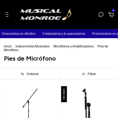
0
Descuentos en efectivo
Contactanos y te asesoramos
Promociones en p
Inicio
.
Instrumentos Musicales
.
Micrófonos y Amplificadores
.
Pies de
Micrófono
Pies de Micrófono
Ordenar
Filtrar
Sin stock