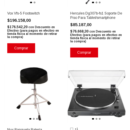
Vox Vfs-5 Footswitch
Hercules Dg307b-fs1 Soporte De
Piso Para Tablet/smartphone
$196.158,00
$85.187,00
$176.542,20
con
Descuento en
Efectivo (para pagos en efectivo en
$76.668,30
con
Descuento en
tienda física al momento de retirar
Efectivo (para pagos en efectivo en
la compra)
tienda física al momento de retirar
la compra)
Comprar
+1
Nux Banqueta Batería