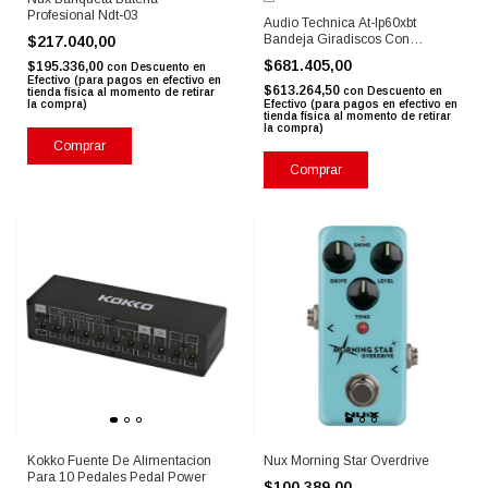
Profesional Ndt-03
Audio Technica At-lp60xbt
Bandeja Giradiscos Con
$217.040,00
Bluetooth
$681.405,00
$195.336,00
con
Descuento en
Efectivo (para pagos en efectivo en
$613.264,50
con
Descuento en
tienda física al momento de retirar
la compra)
Efectivo (para pagos en efectivo en
tienda física al momento de retirar
la compra)
Comprar
Comprar
Kokko Fuente De Alimentacion
Nux Morning Star Overdrive
Para 10 Pedales Pedal Power
$100.389,00