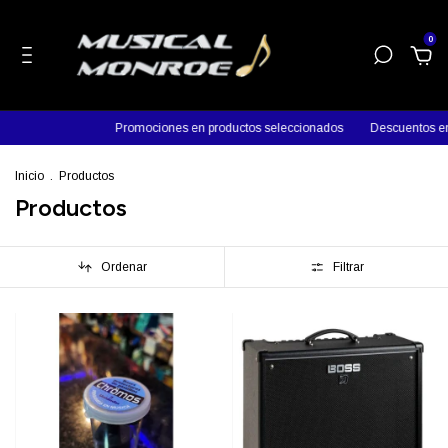
0
Promociones en productos seleccionados
Descuentos en efectivo
Inicio
.
Productos
Productos
Ordenar
Filtrar