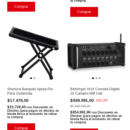
la compra)
Comprar
Shimura Banquito Apoya Pie
Behringer Xr16 Consola Digital
Para Guitarrista
16 Canales Wifi Usb
$17.476,00
$949.991,00
-
25
%
OFF
$1.260.315,00
$15.728,40
con
Descuento en
Efectivo (para pagos en efectivo en
$854.991,90
con
Descuento en
tienda física al momento de retirar
Efectivo (para pagos en efectivo en
la compra)
tienda física al momento de retirar
la compra)
Comprar