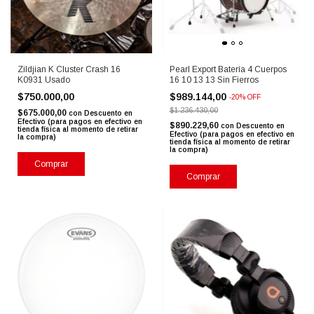
Zildjian K Cluster Crash 16
Pearl Export Batería 4 Cuerpos
K0931 Usado
16 10 13 13 Sin Fierros
$750.000,00
$989.144,00
-
20
%
OFF
$1.236.430,00
$675.000,00
con
Descuento en
Efectivo (para pagos en efectivo en
$890.229,60
con
Descuento en
tienda física al momento de retirar
Efectivo (para pagos en efectivo en
la compra)
tienda física al momento de retirar
la compra)
Comprar
Comprar