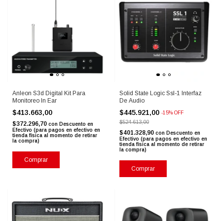
Anleon S3d Digital Kit Para
Solid State Logic Ssl-1 Interfaz
Monitoreo In Ear
De Audio
$413.663,00
$445.921,00
-
15
%
OFF
$524.613,00
$372.296,70
con
Descuento en
Efectivo (para pagos en efectivo en
$401.328,90
con
Descuento en
tienda física al momento de retirar
Efectivo (para pagos en efectivo en
la compra)
tienda física al momento de retirar
la compra)
Comprar