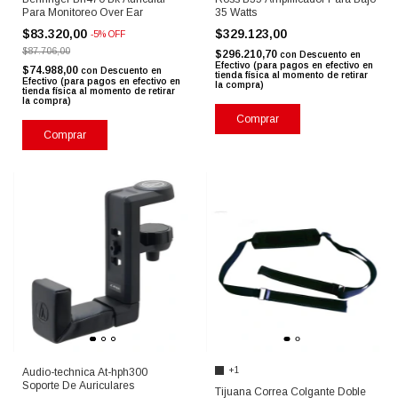
Para Monitoreo Over Ear
35 Watts
$83.320,00
$329.123,00
-
5
%
OFF
$87.706,00
$296.210,70
con
Descuento en
Efectivo (para pagos en efectivo en
$74.988,00
con
Descuento en
tienda física al momento de retirar
Efectivo (para pagos en efectivo en
la compra)
tienda física al momento de retirar
la compra)
Comprar
Comprar
+1
Audio-technica At-hph300
Soporte De Auriculares
Tijuana Correa Colgante Doble