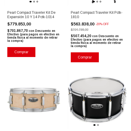
Pearl Compact Traveler Kit De
Pearl Compact Traveler Kit Pctk-
Expansión 10 Y 14 Pctk-1014
1810
$779.853,00
$563.838,00
-
20
%
OFF
$704.798,00
$701.867,70
con
Descuento en
Efectivo (para pagos en efectivo en
$507.454,20
con
Descuento en
tienda física al momento de retirar
Efectivo (para pagos en efectivo en
la compra)
tienda física al momento de retirar
la compra)