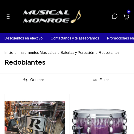
0
Descuentos en efectivo
Contactanos y te asesoramos
Promociones en p
Inicio
.
Instrumentos Musicales
.
Baterías y Percusión
.
Redoblantes
Redoblantes
Ordenar
Filtrar