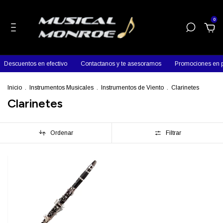
0
Descuentos en efectivo
Contactanos y te asesoramos
Promociones en p
Inicio
.
Instrumentos Musicales
.
Instrumentos de Viento
.
Clarinetes
Clarinetes
Ordenar
Filtrar