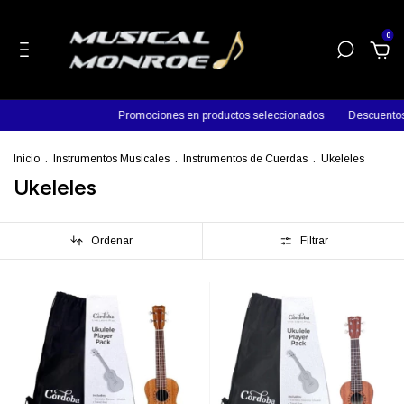
0
Promociones en productos seleccionados
Descuentos en efec
Inicio
.
Instrumentos Musicales
.
Instrumentos de Cuerdas
.
Ukeleles
Ukeleles
Ordenar
Filtrar