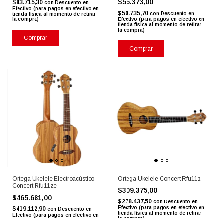
$56.373,00
$83.715,30
con
Descuento en
Efectivo (para pagos en efectivo en
$50.735,70
con
Descuento en
tienda física al momento de retirar
la compra)
Efectivo (para pagos en efectivo en
tienda física al momento de retirar
la compra)
Comprar
Comprar
Ortega Ukelele Electroacústico
Ortega Ukelele Concert Rfu11z
Concert Rfu11ze
$309.375,00
$465.681,00
$278.437,50
con
Descuento en
Efectivo (para pagos en efectivo en
$419.112,90
con
Descuento en
tienda física al momento de retirar
Efectivo (para pagos en efectivo en