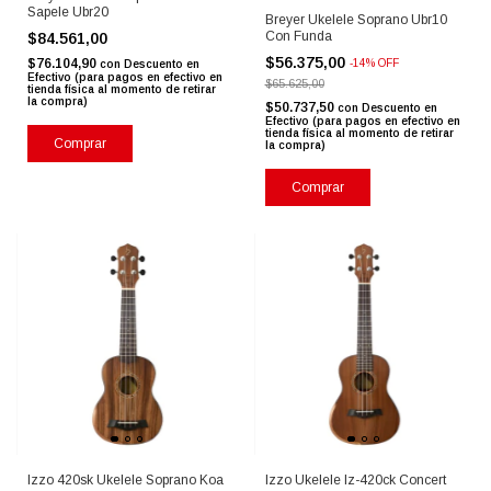
Sapele Ubr20
Breyer Ukelele Soprano Ubr10
Con Funda
$84.561,00
$56.375,00
$76.104,90
-
14
%
OFF
con
Descuento en
Efectivo (para pagos en efectivo en
$65.625,00
tienda física al momento de retirar
la compra)
$50.737,50
con
Descuento en
Efectivo (para pagos en efectivo en
tienda física al momento de retirar
Comprar
la compra)
Comprar
Izzo 420sk Ukelele Soprano Koa
Izzo Ukelele Iz-420ck Concert