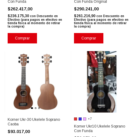
Con Funda
Con Funda Original
$262.417,00
$290.241,00
$236.175,30
$261.216,90
con
Descuento en
con
Descuento en
Efectivo (para pagos en efectivo en
Efectivo (para pagos en efectivo en
tienda física al momento de retirar
tienda física al momento de retirar
la compra)
la compra)
Comprar
Comprar
+7
Korner Ukr-30 Ukelele Soprano
Caoba
Korner Ukr10 Ukelele Soprano
Con Funda
$93.017,00