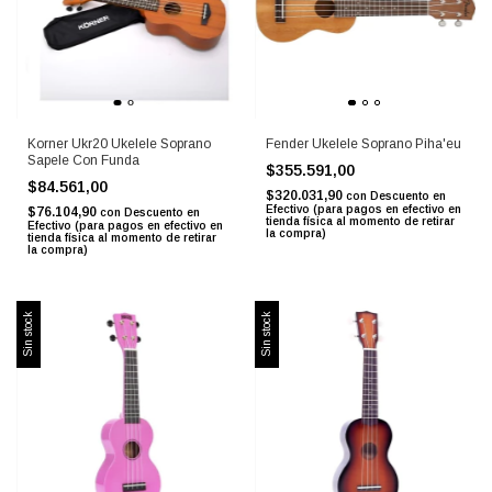
Korner Ukr20 Ukelele Soprano
Fender Ukelele Soprano Piha'eu
Sapele Con Funda
$355.591,00
$84.561,00
$320.031,90
con
Descuento en
Efectivo (para pagos en efectivo en
$76.104,90
con
Descuento en
tienda física al momento de retirar
Efectivo (para pagos en efectivo en
la compra)
tienda física al momento de retirar
la compra)
Sin stock
Sin stock