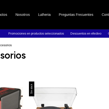
uctos
Nosotros
Lutheria
Preguntas Frecuentes
Cont
Promociones en productos seleccionados
Descuentos en efectivo
Con
ccesorios
sorios
Sin stock