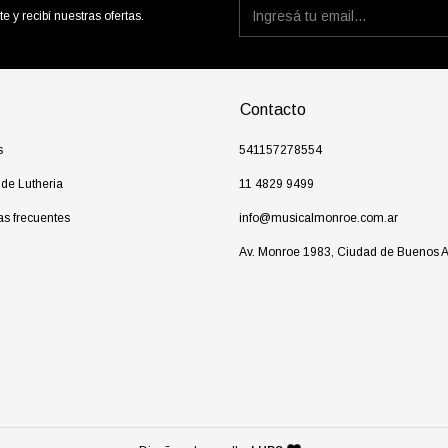
te y recibí nuestras ofertas.
Contacto
s
541157278554
 de Lutheria
11 4829 9499
as frecuentes
info@musicalmonroe.com.ar
Av. Monroe 1983, Ciudad de Buenos A