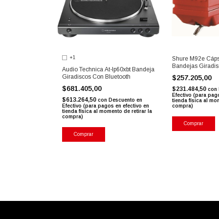
+1
Shure M92e Cáps
Bandejas Giradis
Audio Technica At-lp60xbt Bandeja
Giradiscos Con Bluetooth
$257.205,00
$681.405,00
$231.484,50
con
Efectivo (para pag
$613.264,50
con
Descuento en
tienda física al mo
Efectivo (para pagos en efectivo en
compra)
tienda física al momento de retirar la
compra)
Comprar