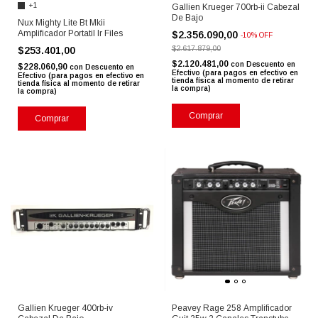
+1
Gallien Krueger 700rb-ii Cabezal
De Bajo
Nux Mighty Lite Bt Mkii
Amplificador Portatil Ir Files
$2.356.090,00
-
10
%
OFF
$2.617.879,00
$253.401,00
$2.120.481,00
con
Descuento en
$228.060,90
con
Descuento en
Efectivo (para pagos en efectivo en
Efectivo (para pagos en efectivo en
tienda física al momento de retirar
tienda física al momento de retirar
la compra)
la compra)
Comprar
Comprar
Gallien Krueger 400rb-iv
Peavey Rage 258 Amplificador