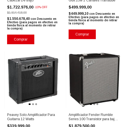
Cabezal De Bajo
Guit 25w 2 Canales Transtube
$1.722.976,00
$499.999,00
-
10
%
OFF
$1.914.418,00
$449.999,10
con
Descuento en
Efectivo (para pagos en efectivo en
$1.550.678,40
con
Descuento en
tienda física al momento de retirar
Efectivo (para pagos en efectivo en
la compra)
tienda física al momento de retirar
la compra)
Comprar
Comprar
Peavey Solo Amplificador Para
Amplificador Fender Rumble
Guitarra 12 Watts
Series 100 Transistor para bajo
de 100W color negro/plata
$339.999,00
$1.879.500,00