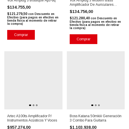
Vox Amplug 3 Boutique Ap3-bq
Vox Amplug 3 Modern Bass
Amplificador De Auriculares
$134.755,00
P/bajo
$134.756,00
$121.279,50
con
Descuento en
Efectivo (para pagos en efectivo en
$121.280,40
con
Descuento en
tienda física al momento de retirar
Efectivo (para pagos en efectivo en
la compra)
tienda física al momento de retirar
la compra)
Comprar
Comprar
Artec A100ts Amplificador P/
Boss Katana 50mkiii Generación
Instrumentos Acústicos Y Voces
3 Combo Para Guitarra
$957.274,00
$1.103.938,00