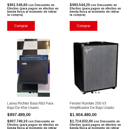
$861.546,60
$993.544,20
con
Descuento en
con
Descuento en
Efectivo (para pagos en efectivo en
Efectivo (para pagos en efectivo en
tienda física al momento de retirar
tienda física al momento de retirar
la compra)
la compra)
Comprar
Laney Richter Bass Rb3 Para
Fender Rumble 200 V3
Bajo De 65w Usado
Amplificador De Bajo Usado
$897.489,00
$1.904.480,00
$807.740,10
$1.714.032,00
con
Descuento en
con
Descuento en
Efectivo (para pagos en efectivo en
Efectivo (para pagos en efectivo en
tienda física al momento de retirar
tienda física al momento de retirar