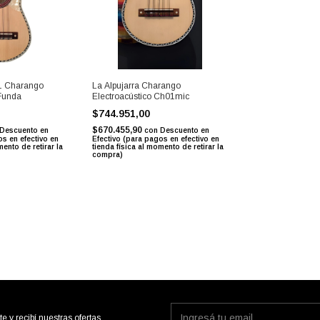
01 Charango
La Alpujarra Charango
Funda
Electroacústico Ch01mic
$744.951,00
$670.455,90
Descuento en
con
Descuento en
os en efectivo en
Efectivo (para pagos en efectivo en
mento de retirar la
tienda física al momento de retirar la
compra)
te y recibí nuestras ofertas.