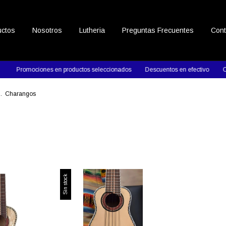
uctos
Nosotros
Lutheria
Preguntas Frecuentes
Cont
Promociones en productos seleccionados
Descuentos en efectivo
Con
.
Charangos
Sin stock