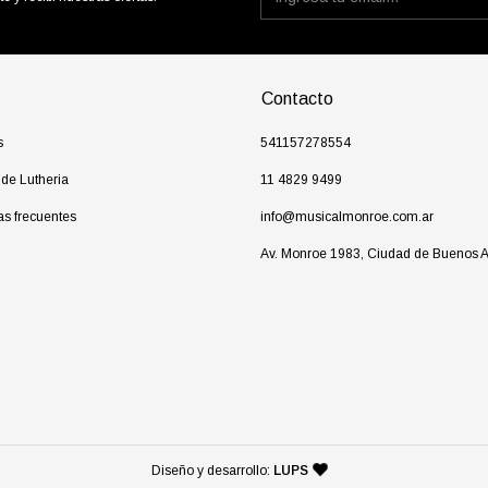
Contacto
s
541157278554
 de Lutheria
11 4829 9499
as frecuentes
info@musicalmonroe.com.ar
Av. Monroe 1983, Ciudad de Buenos A
— agencia de diseño y desarr
Diseño y desarrollo:
LUPS