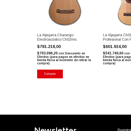
La Alpujarra Charango
La Alpujarra Ch
Electroacústico Ch02mic
Profesional Con 
$781.218,00
$601.934,00
$703.096,20
$541.740,60
con
Descuento en
con
Efectivo (para pagos en efectivo en
Efectivo (para pag
tienda física al momento de retirar la
tienda física al mo
compra)
compra)
Newsletter
Registra