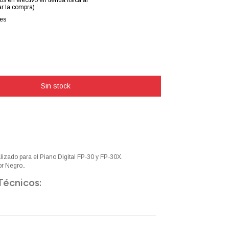
os en efectivo en tienda física al
r la compra)
les
lizado para el Piano Digital FP-30 y FP-30X.
r Negro..
Técnicos: