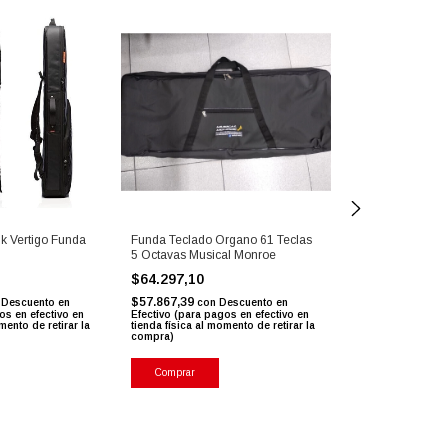
k Vertigo Funda
Funda Teclado Organo 61 Teclas
Artesia St1 Sop
5 Octavas Musical Monroe
Para Pa88w
$64.297,10
$129.752,00
$57.867,39
$116.776,80
Descuento en
con
Descuento en
con
os en efectivo en
Efectivo (para pagos en efectivo en
Efectivo (para pag
mento de retirar la
tienda física al momento de retirar la
tienda física al mo
compra)
compra)