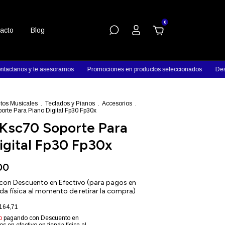
0
acto
Blog
 te asesoramos
Promociones en productos seleccionados
Descuentos en 
tos Musicales
.
Teclados y Pianos
.
Accesorios
.
orte Para Piano Digital Fp30 Fp30x
 Ksc70 Soporte Para
igital Fp30 Fp30x
00
con
Descuento en Efectivo (para pagos en
nda física al momento de retirar la compra)
164,71
o
pagando con Descuento en