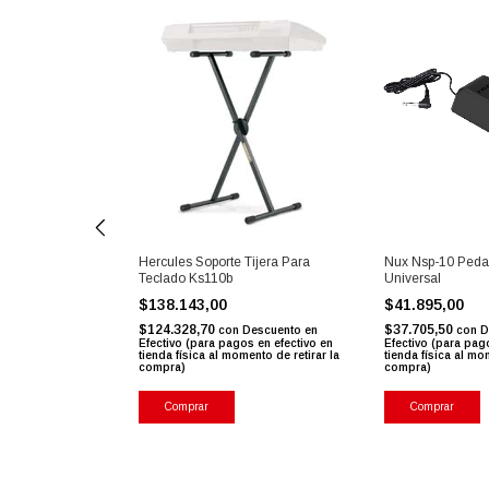
Hercules Soporte Tijera Para
Nux Nsp-10 Pedal
Teclado Ks110b
Universal
ete Para Piano Y
$138.143,00
$41.895,00
$124.328,70
$37.705,50
3
%
OFF
con
Descuento en
con
D
Efectivo (para pagos en efectivo en
Efectivo (para pag
tienda física al momento de retirar la
tienda física al mo
compra)
compra)
Descuento en
s en efectivo en
ento de retirar la