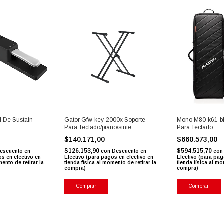
 De Sustain
Gator Gfw-key-2000x Soporte
Mono M80-k61-bl
Para Teclado/piano/sinte
Para Teclado
$140.171,00
$660.573,00
$126.153,90
$594.515,70
escuento en
con
Descuento en
con
os en efectivo en
Efectivo (para pagos en efectivo en
Efectivo (para pag
mento de retirar la
tienda física al momento de retirar la
tienda física al mo
compra)
compra)