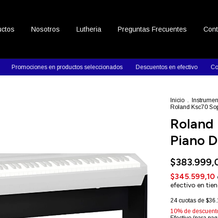
uctos
Nosotros
Lutheria
Preguntas Frecuentes
Cont
iones en productos seleccionados
Descuentos en efectivo
Contactanos y
Inicio
.
Instrumen
Roland Ksc70 Sop
Roland
Piano D
$383.999,
$345.599,10
efectivo en tie
24
cuotas de
$36.
10% de descuent