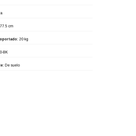
ra
77.5 cm
oportado:
20 kg
0-BK
te:
De suelo