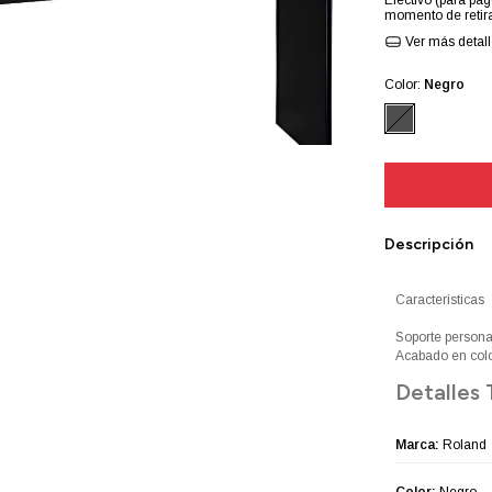
Efectivo (para pag
momento de retira
Ver más detal
Color:
Negro
Descripción
Características
Soporte persona
Acabado en colo
Detalles 
Marca:
Roland
Color:
Negro