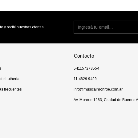
te y recibí nuestras ofertas.
Contacto
s
541157278554
 de Lutheria
11 4829 9499
as frecuentes
info@musicalmonroe.com.ar
Av. Monroe 1983, Ciudad de Buenos A