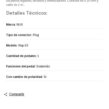
los pianos digitales, teclados y sintetizadores. Conector de 6,35 mm y
cable de 2 m..
Detalles Técnicos:
Marca:
NUX
Tipo de conector:
Plug
Modelo:
Nsp-10
Cantidad de pedales:
1
Funciones del pedal:
Sostenido
Con cambio de polaridad:
Sí
Compartir