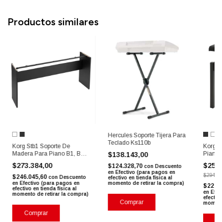
Productos similares
Hercules Soporte Tijera Para
Teclado Ks110b
Korg Stb1 Soporte De
Korg P
Madera Para Piano B1, B2 Y
Piano 
$138.143,00
Xe20
$273.384,00
$254
$124.328,70
con
Descuento
en Efectivo (para pagos en
$294.11
$246.045,60
con
Descuento
efectivo en tienda física al
en Efectivo (para pagos en
momento de retirar la compra)
$229.
efectivo en tienda física al
en Efec
momento de retirar la compra)
efectivo
momento
Comprar
Co