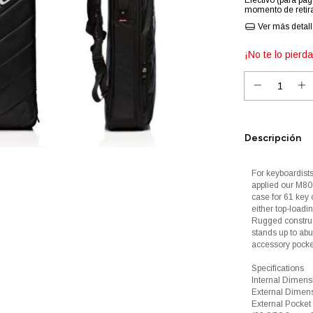
Efectivo (para pag
momento de retira
Ver más detal
¡No te lo pierda
Descripción
For keyboardists
applied our M80 
case for 61 key 
either top-loadi
Rugged construc
stands up to abu
accessory pocke
Specifications
Internal Dimens
External Dimens
External Pocket 