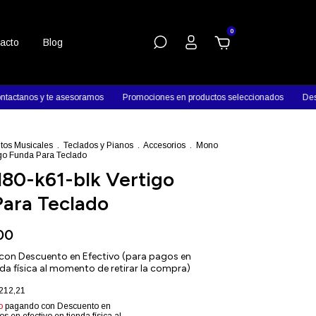
0
acto
Blog
 te asesoramos
Promociones en productos seleccionados
Descuentos en 
tos Musicales
.
Teclados y Pianos
.
Accesorios
.
Mono
igo Funda Para Teclado
80-k61-blk Vertigo
ara Teclado
00
con
Descuento en Efectivo (para pagos en
nda física al momento de retirar la compra)
212,21
o
pagando con Descuento en