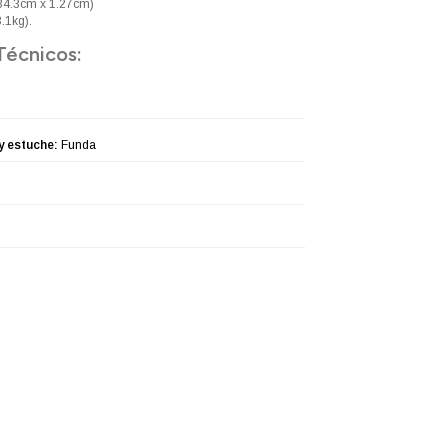
 34.3cm x 1.27cm)
3.1kg).
Técnicos:
y estuche:
Funda