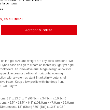
os en efectivo en tienda física al
r la compra)
les
s, es el último!
 on the go, size and weight are key considerations. We
Hybrid case design to create an incredibly light yet rigid
controllers. An innovative dual hinge design allows for
ng quick access or traditional horizontal opening.
tion with a water resistant Sharkskin™ outer shell
sive travel. Keep a low profile with the deep front
t. Go Play.™
ions: 38" x 13.5" x 4" (96.5cm x 34.3cm x 10.2cm)
ions: 42.5" x 18.5" x 6.3" (108.0cm x 47.0cm x 16.0cm)
Dimensions: 13" (Short) / 20" (Tall) x 13.5" x 0.5"