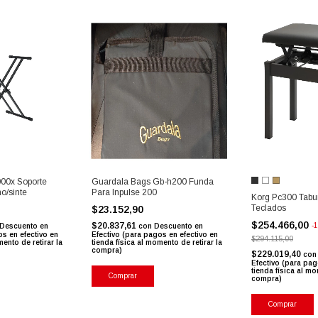
00x Soporte
Guardala Bags Gb-h200 Funda
o/sinte
Para Inpulse 200
Korg Pc300 Tabu
Teclados
$23.152,90
$254.466,00
$20.837,61
-
1
Descuento en
con
Descuento en
os en efectivo en
Efectivo (para pagos en efectivo en
$294.115,00
mento de retirar la
tienda física al momento de retirar la
compra)
$229.019,40
con
Efectivo (para pag
tienda física al mo
compra)
Comprar