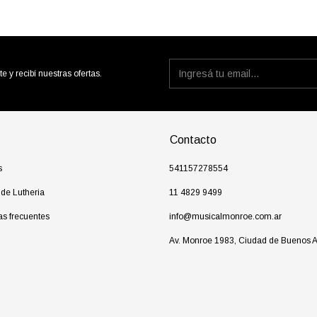
te y recibí nuestras ofertas.
Contacto
s
541157278554
 de Lutheria
11 4829 9499
as frecuentes
info@musicalmonroe.com.ar
Av. Monroe 1983, Ciudad de Buenos A