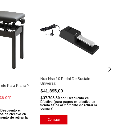
Nux Nsp-10 Pedal De Sustain
Cherub Wtb-006 
Universal
Universal
rete Para Piano Y
$41.895,00
$31.594,00
$37.705,50
$28.434,60
3
%
OFF
con
Descuento en
con
Efectivo (para pagos en efectivo en
Efectivo (para pag
tienda física al momento de retirar la
tienda física al mo
compra)
compra)
Descuento en
os en efectivo en
mento de retirar la