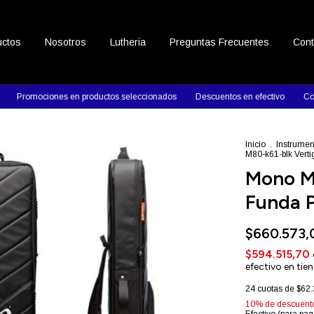
uctos
Nosotros
Lutheria
Preguntas Frecuentes
Cont
iones en productos seleccionados
Descuentos en efectivo
Contactanos y
Inicio
.
Instrumen
M80-k61-blk Vert
Mono M
Funda P
$660.573,
$594.515,70
efectivo en tie
24
cuotas de
$62.
10% de descuent