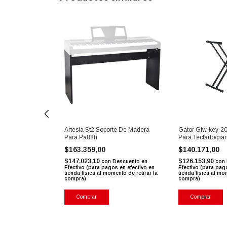
Artesia St2 Soporte De Madera
Gator Gfw-key-20
Para Pa88h
Para Teclado/pian
e De Madera
2 Y Xe20
$163.359,00
$140.171,00
$147.023,10
$126.153,90
con
Descuento en
con
Efectivo (para pagos en efectivo en
Efectivo (para pag
Descuento en
tienda física al momento de retirar la
tienda física al mo
s en efectivo en
compra)
compra)
ento de retirar la