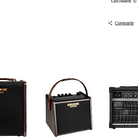
Con reverb:
Sí
Compartir