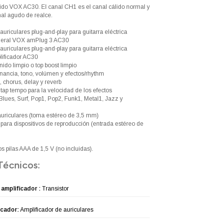
ido VOX AC30. El canal CH1 es el canal cálido normal y
nal agudo de realce.
auriculares plug-and-play para guitarra eléctrica
neral VOX amPlug 3 AC30
auriculares plug-and-play para guitarra eléctrica
lificador AC30
ido limpio o top boost limpio
nancia, tono, volúmen y efectos/rhythm
, chorus, delay y reverb
ap tempo para la velocidad de los efectos
Blues, Surf, Pop1, Pop2, Funk1, Metal1, Jazz y
uriculares (toma estéreo de 3,5 mm)
 para dispositivos de reproducción (entrada estéreo de
 pilas AAA de 1,5 V (no incluidas).
Técnicos:
 amplificador :
Transistor
icador:
Amplificador de auriculares