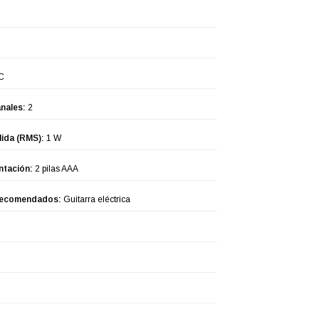
C
nales:
2
lida (RMS):
1 W
ntación:
2 pilas AAA
recomendados:
Guitarra eléctrica