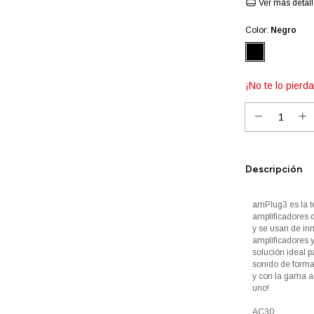
Ver más detal
Color:
Negro
¡No te lo pierda
Descripción
amPlug3 es la t
amplificadores 
y se usan de in
amplificadores y
solución ideal p
sonido de forma 
y con la gama a
uno!
AC30