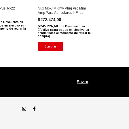
rus Jc-22
Nux Mp-3 Mighty Plug Pro Mini
Ross A25c Ampli
Amp Para Auriculares Ir Files
Acústica C/entra
0
$272.474,00
$354.887,00
on
Descuento en
os en efectivo en
$245.226,60
$319.398,30
con
Descuento en
con
mento de retirar la
Efectivo (para pagos en efectivo en
Efectivo (para pag
tienda física al momento de retirar la
tienda física al mo
compra)
compra)
Comprar
Comprar