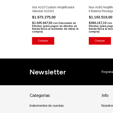
ustic 30
Vox Ac10 Custom Amplificador
Nux Ac80 Amplif
tica Y Micrófono
Valvular Ac10c1
Ii Batería Recarg
$1.673.275,00
$1.103.519,0
$1.505.947,50
$993.167,10
n
Descuento en
con
Descuento en
con
s en efectivo en
Efectivo (para pagos en efectivo en
Efectivo (para pag
ento de retirar la
tienda física al momento de retirar la
tienda física al mo
compra)
compra)
Comprar
Comprar
Newsletter
Registra
Categorías
Info
Instrumentos de cuerdas
Nosotro