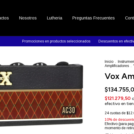
uctos
Nosotros
Lutheria
Preguntas Frecuentes
Cont
Promociones en productos seleccionados
Descuentos en efectivo
Inicio
.
Instrumen
Amplificadores
.
Vox Am
$134.755,
$121.279,50
efectivo en tie
24
cuotas de
$12.
10% de descuent
Efectivo (para pag
momento de retira