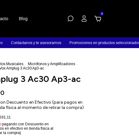
0
acto
Blog
Contactanos y te asesoramos
Promociones en productos seleccionados
tos Musicales
.
Micrófonos y Amplificadores
.
Vox Amplug 3 Ac30 Ap3-ac
plug 3 Ac30 Ap3-ac
00
con
Descuento en Efectivo (para pagos en
nda física al momento de retirar la compra)
691,11
o
pagando con Descuento en
os en efectivo en tienda física al
r la compra)