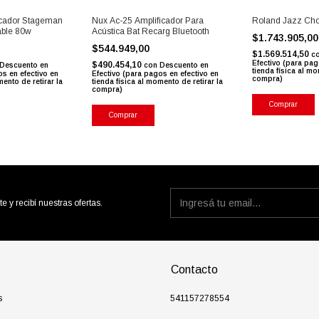
icador Stageman
Nux Ac-25 Amplificador Para
Roland Jazz Cho
able 80w
Acústica Bat Recarg Bluetooth
$1.743.905,0
0
$544.949,00
$1.569.514,50
c
Efectivo (para pag
$490.454,10
Descuento en
con
Descuento en
tienda física al mo
os en efectivo en
Efectivo (para pagos en efectivo en
compra)
mento de retirar la
tienda física al momento de retirar la
compra)
Comprar
Comprar
te y recibí nuestras ofertas.
Contacto
s
541157278554