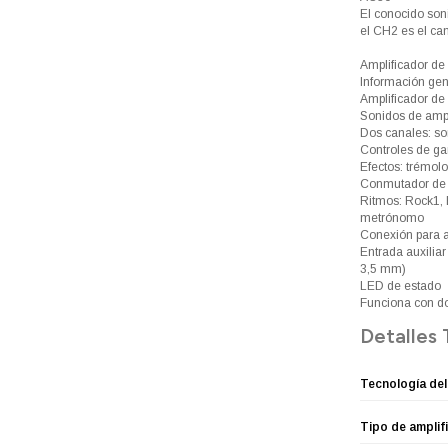
El conocido son
el CH2 es el ca
Amplificador de 
Información ge
Amplificador de 
Sonidos de amp
Dos canales: son
Controles de ga
Efectos: trémolo
Conmutador de t
Ritmos: Rock1, 
metrónomo
Conexión para a
Entrada auxiliar
3,5 mm)
LED de estado
Funciona con dos
Detalles 
Tecnología del
Tipo de amplif