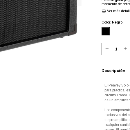
Efectivo (para pag
momento de retira
Ver más detal
Color:
Negro
Descripción
El Peavey Solo 
para práctica, e
circuito TransTu
de un amplificad
Los componente
exclusivos del p
de preamplificad
cualquier cantid
suave. El ampli