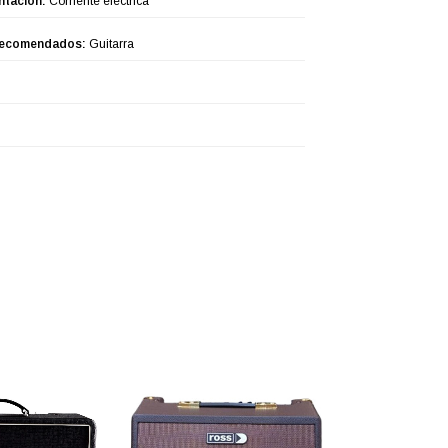
ntación:
Corriente eléctrica
recomendados:
Guitarra