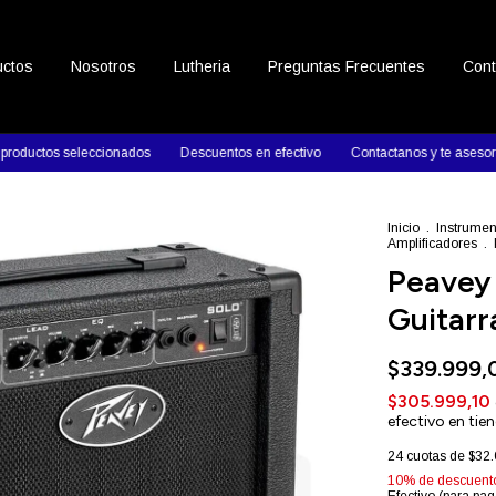
uctos
Nosotros
Lutheria
Preguntas Frecuentes
Cont
tos seleccionados
Descuentos en efectivo
Contactanos y te asesoramos
Inicio
.
Instrumen
Amplificadores
.
Peavey 
Guitarr
$339.999,
$305.999,10
efectivo en tie
24
cuotas de
$32.
10% de descuent