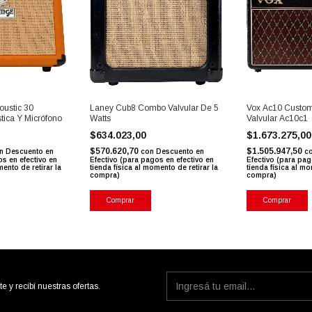
ustic 30
Laney Cub8 Combo Valvular De 5
Vox Ac10 Custom
tica Y Micrófono
Watts
Valvular Ac10c1
0
$634.023,00
$1.673.275,0
$570.620,70
$1.505.947,50
n
Descuento en
con
Descuento en
c
os en efectivo en
Efectivo (para pagos en efectivo en
Efectivo (para pag
mento de retirar la
tienda física al momento de retirar la
tienda física al mo
compra)
compra)
Comprar
Comprar
te y recibí nuestras ofertas.