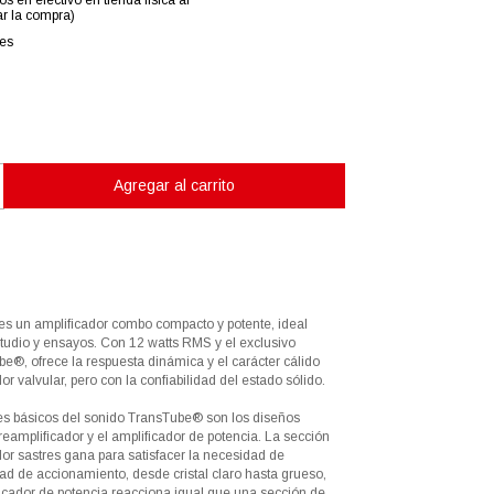
os en efectivo en tienda física al
r la compra)
les
es un amplificador combo compacto y potente, ideal
studio y ensayos. Con 12 watts RMS y el exclusivo
be®, ofrece la respuesta dinámica y el carácter cálido
or valvular, pero con la confiabilidad del estado sólido.
s básicos del sonido TransTube® son los diseños
reamplificador y el amplificador de potencia. La sección
or sastres gana para satisfacer la necesidad de
ad de accionamiento, desde cristal claro hasta grueso,
ficador de potencia reacciona igual que una sección de