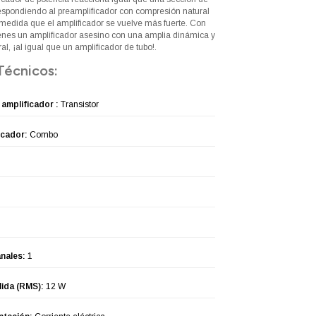
respondiendo al preamplificador con compresión natural
edida que el amplificador se vuelve más fuerte. Con
enes un amplificador asesino con una amplia dinámica y
al, ¡al igual que un amplificador de tubo!.
Técnicos:
 amplificador :
Transistor
icador:
Combo
nales:
1
lida (RMS):
12 W