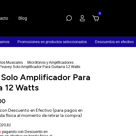
0
acto
Blog
Promociones en productos seleccionados
Descuentos en efectivo
Con
tos Musicales
.
Micrófonos y Amplificadores
.
Peavey Solo Amplificador Para Guitarra 12 Watts
Solo Amplificador Para
a 12 Watts
00
con
Descuento en Efectivo (para pagos en
nda física al momento de retirar la compra)
020,82
o
pagando con Descuento en