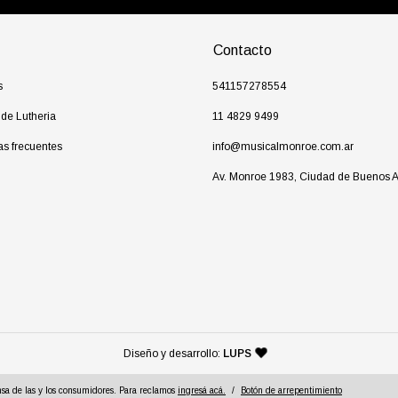
Contacto
s
541157278554
 de Lutheria
11 4829 9499
as frecuentes
info@musicalmonroe.com.ar
Av. Monroe 1983, Ciudad de Buenos A
— agencia de diseño y desarr
Diseño y desarrollo:
LUPS
sa de las y los consumidores. Para reclamos
ingresá acá.
/
Botón de arrepentimiento