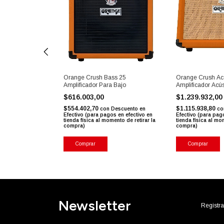
lificador Para
Orange Crush Bass 25
Orange Crush Aco
Amplificador Para Bajo
Amplificador Acús
$616.003,00
$1.239.932,0
$554.402,70
$1.115.938,80
Descuento en
con
Descuento en
co
s en efectivo en
Efectivo (para pagos en efectivo en
Efectivo (para pag
ento de retirar la
tienda física al momento de retirar la
tienda física al mo
compra)
compra)
Comprar
Comprar
Newsletter
Registra