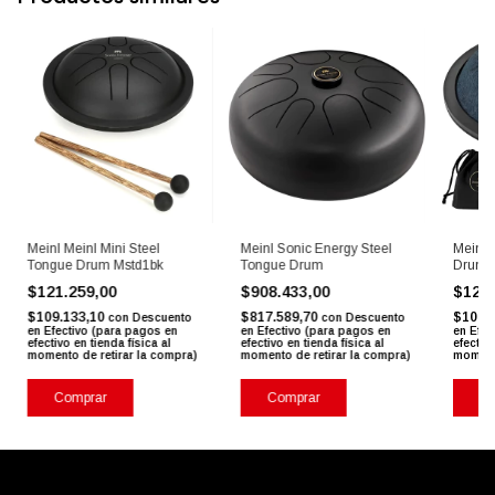
Meinl Meinl Mini Steel
Meinl Sonic Energy Steel
Meinl 
Tongue Drum Mstd1bk
Tongue Drum
Drum 
$121.259,00
$908.433,00
$121
$109.133,10
$817.589,70
$109.
con
Descuento
con
Descuento
en Efectivo (para pagos en
en Efectivo (para pagos en
en Efec
efectivo en tienda física al
efectivo en tienda física al
efectivo
momento de retirar la compra)
momento de retirar la compra)
momento
Comprar
Comprar
Co