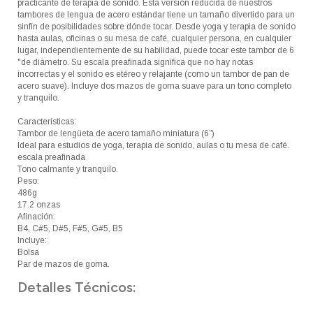
practicante de terapia de sonido. Esta versión reducida de nuestros
tambores de lengua de acero estándar tiene un tamaño divertido para un
sinfín de posibilidades sobre dónde tocar. Desde yoga y terapia de sonido
hasta aulas, oficinas o su mesa de café, cualquier persona, en cualquier
lugar, independientemente de su habilidad, puede tocar este tambor de 6
"de diámetro. Su escala preafinada significa que no hay notas
incorrectas y el sonido es etéreo y relajante (como un tambor de pan de
acero suave). Incluye dos mazos de goma suave para un tono completo
y tranquilo.
Características:
Tambor de lengüeta de acero tamaño miniatura (6”)
Ideal para estudios de yoga, terapia de sonido, aulas o tu mesa de café.
escala preafinada
Tono calmante y tranquilo.
Peso:
486g
17.2 onzas
Afinación:
B4, C#5, D#5, F#5, G#5, B5
Incluye:
Bolsa
Par de mazos de goma.
Detalles Técnicos: