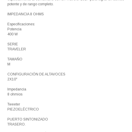
potente y de rango completo.
IMPEDANCIA 8 OHMS
Especificaciones:
Potencia
400 W
SERIE
TRAVELER
TAMAÑO
M
CONFIGURACIÓN DE ALTAVOCES
2X10"
Impedancia
8 ohmios
Tweeter
PIEZOELÉCTRICO
PUERTO SINTONIZADO
TRASERO.