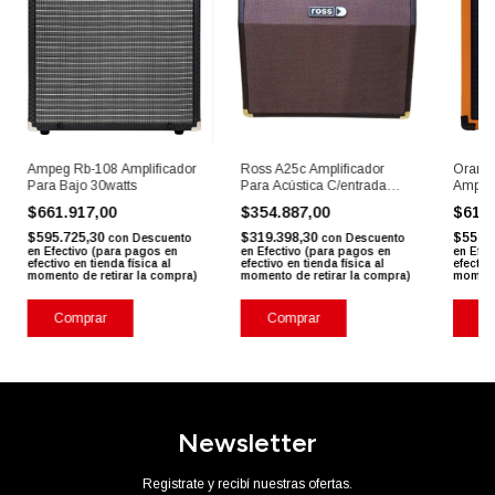
Ampeg Rb-108 Amplificador
Ross A25c Amplificador
Orange
Para Bajo 30watts
Para Acústica C/entrada
Amplif
Para Mic
$661.917,00
$354.887,00
$616
$595.725,30
$319.398,30
$554.
con
Descuento
con
Descuento
en Efectivo (para pagos en
en Efectivo (para pagos en
en Efec
efectivo en tienda física al
efectivo en tienda física al
efectivo
momento de retirar la compra)
momento de retirar la compra)
momento
Comprar
Comprar
Co
Newsletter
Registrate y recibí nuestras ofertas.