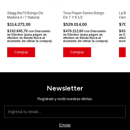
Stagg Bw70 Bongo De
Toca Player Series Bongo
Lp Bon
Madera 6 / 7 Natural
De 7 Y 8 1/2
Herraj
$114.273,00
$529.014,00
$704
$102.845,70
$476.112,60
$633.
con
Descuento
con
Descuento
en Efectivo (para pagos en
en Efectivo (para pagos en
en Efec
efectivo en tienda física al
efectivo en tienda física al
efectivo
momento de retirar la compra)
momento de retirar la compra)
momento
Newsletter
Registrate y recibí nuestras ofertas.