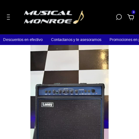
0
entos en efectivo
Contactanos y te asesoramos
Promociones en product