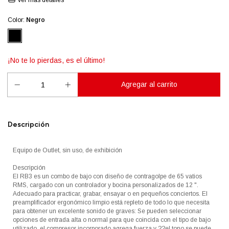
Ver más detalles
Color:
Negro
¡No te lo pierdas, es el último!
Descripción
Equipo de Outlet, sin uso, de exhibición
Descripción
El RB3 es un combo de bajo con diseño de contragolpe de 65 vatios
RMS, cargado con un controlador y bocina personalizados de 12 ".
Adecuado para practicar, grabar, ensayar o en pequeños conciertos. El
preamplificador ergonómico limpio está repleto de todo lo que necesita
para obtener un excelente sonido de graves: Se pueden seleccionar
opciones de entrada alta o normal para que coincida con el tipo de bajo
utilizado, el compresor incorporado agrega fuerza y ??el tono se puede