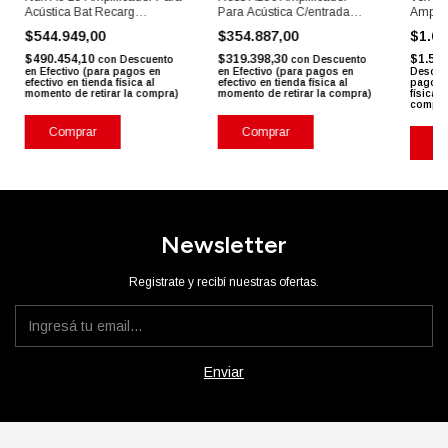
Acústica Bat Recarg
Para Acústica C/entrada
Amplif
Bluetooth
Para Mic
Ac10c
$544.949,00
$354.887,00
$1.67
$490.454,10
$319.398,30
$1.50
con
Descuento
con
Descuento
en Efectivo (para pagos en
en Efectivo (para pagos en
Descuen
efectivo en tienda física al
efectivo en tienda física al
pagos e
momento de retirar la compra)
momento de retirar la compra)
física 
compra
Comprar
Comprar
Co
Newsletter
Registrate y recibí nuestras ofertas.