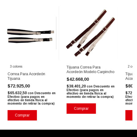
3 colores
2 colo
Tijuana Correa Para
Acordeón Modelo Carpincho
Correa Para Acordeón
Tijuan
Tijuana
Acorde
$42.668,00
Ac Dlx
$72.925,00
$80.
$38.401,20
con
Descuento en
Efectivo (para pagos en
$65.632,50
$72.1
con
Descuento en
efectivo en tienda física al
Efectivo (para pagos en
momento de retirar la compra)
Efectiv
efectivo en tienda física al
efectivo
momento de retirar la compra)
momento
Comprar
Co