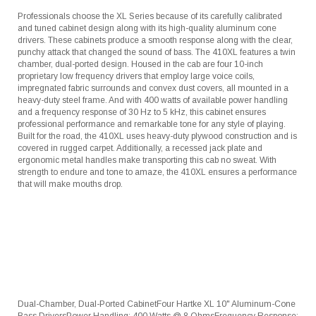
Professionals choose the XL Series because of its carefully calibrated
and tuned cabinet design along with its high-quality aluminum cone
drivers. These cabinets produce a smooth response along with the clear,
punchy attack that changed the sound of bass. The 410XL features a twin
chamber, dual-ported design. Housed in the cab are four 10-inch
proprietary low frequency drivers that employ large voice coils,
impregnated fabric surrounds and convex dust covers, all mounted in a
heavy-duty steel frame. And with 400 watts of available power handling
and a frequency response of 30 Hz to 5 kHz, this cabinet ensures
professional performance and remarkable tone for any style of playing.
Built for the road, the 410XL uses heavy-duty plywood construction and is
covered in rugged carpet. Additionally, a recessed jack plate and
ergonomic metal handles make transporting this cab no sweat. With
strength to endure and tone to amaze, the 410XL ensures a performance
that will make mouths drop.
Dual-Chamber, Dual-Ported CabinetFour Hartke XL 10" Aluminum-Cone
Bass DriversPower Handling: 400 Watts @ 8 OhmsFrequency Response: