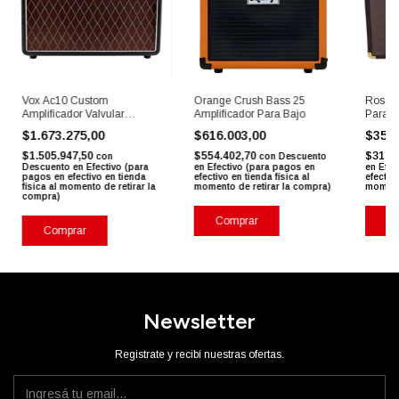
Vox Ac10 Custom
Orange Crush Bass 25
Ross A
Amplificador Valvular
Amplificador Para Bajo
Para A
Ac10c1
Para M
$1.673.275,00
$616.003,00
$354
$1.505.947,50
$554.402,70
$319.
con
con
Descuento
Descuento en Efectivo (para
en Efectivo (para pagos en
en Efec
pagos en efectivo en tienda
efectivo en tienda física al
efectivo
física al momento de retirar la
momento de retirar la compra)
momento
compra)
Comprar
Co
Comprar
Newsletter
Registrate y recibí nuestras ofertas.