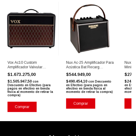
Vox Ac10 Custom
Nux Ac-25 Amplificador Para
Nux Mp
Amplificador Valvular
Acústica Bat Recarg
Mini A
Ac10c1
Bluetooth
Files
$1.673.275,00
$544.949,00
$272
$1.505.947,50
$490.454,10
$245.
con
con
Descuento
Descuento en Efectivo (para
en Efectivo (para pagos en
en Efec
pagos en efectivo en tienda
efectivo en tienda física al
efectivo
física al momento de retirar la
momento de retirar la compra)
momento
compra)
Comprar
Co
Comprar