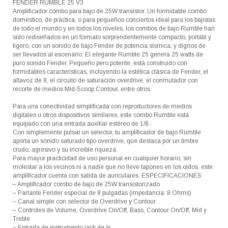
FENDER RUMBLE 25 V3
Amplificador combo para bajo de 25W transistor. Un formidable combo
doméstico, de práctica, o para pequeños conciertos ideal para los bajistas
de todo el mundo y en todos los niveles, los combos de bajo Rumble han
sido rediseñados en un formato sorprendentemente compacto, portátil y
ligero, con un sonido de bajo Fender de potencia sísmica, y dignos de
ser llevados al escenario. El elegante Rumble 25 genera 25 watts de
puro sonido Fender. Pequeño pero potente, está construido con
formidables características, incluyendo la estética clásica de Fender, el
altavoz de 8, el circuito de saturación overdrive, el conmutador con
recorte de medios Mid-Scoop Contour, entre otros.
Para una conectividad simplificada con reproductores de medios
digitales u otros dispositivos similares, este combo Rumble está
equipado con una entrada auxiliar estéreo de 1/8.
Con simplemente pulsar un selector, tu amplificador de bajo Rumble
aporta un sonido saturado tipo overdrive, que destaca por un timbre
crudo, agresivo y su increíble riqueza.
Para mayor practicidad de uso personal en cualquier horario, sin
molestar a los vecinos ni a nadie que no lleve tapones en los oídos, este
amplificador cuenta con salida de auriculares. ESPECIFICACIONES
– Amplificador combo de bajo de 25W transistorizado
– Parlante Fender especial de 8 pulgadas (impedancia: 8 Ohms)
– Canal simple con selector de Overdrive y Contour
– Controles de Volume, Overdrive On/Off, Bass, Contour On/Off, Mid y
Treble
– Entrada de instrumento jack de ¼