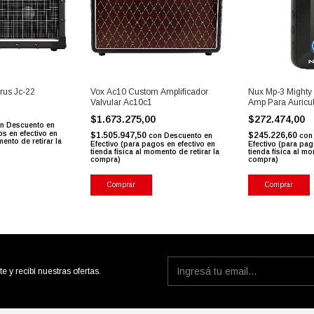
rus Jc-22
Vox Ac10 Custom Amplificador
Nux Mp-3 Mighty 
Valvular Ac10c1
Amp Para Auricula
0
$1.673.275,00
$272.474,00
n
Descuento en
os en efectivo en
$1.505.947,50
$245.226,60
con
Descuento en
con
mento de retirar la
Efectivo (para pagos en efectivo en
Efectivo (para pag
tienda física al momento de retirar la
tienda física al mo
compra)
compra)
Comprar
Comprar
te y recibí nuestras ofertas.