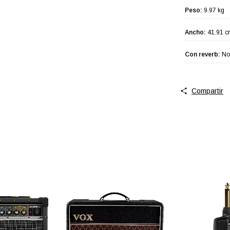
Peso:
9.97 kg
Ancho:
41.91 
Con reverb:
No
Compartir