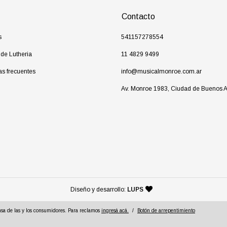
Contacto
s
541157278554
 de Lutheria
11 4829 9499
as frecuentes
info@musicalmonroe.com.ar
Av. Monroe 1983, Ciudad de Buenos A
— agencia de diseño y desarr
Diseño y desarrollo:
LUPS
sa de las y los consumidores. Para reclamos
ingresá acá.
/
Botón de arrepentimiento