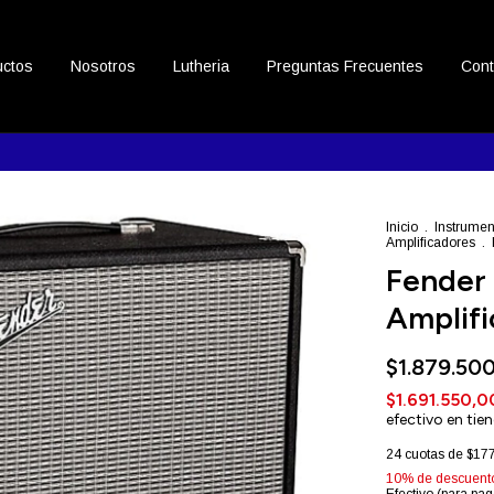
uctos
Nosotros
Lutheria
Preguntas Frecuentes
Cont
Inicio
.
Instrumen
Amplificadores
.
Fender
Amplifi
$1.879.50
$1.691.550,
efectivo en tie
24
cuotas de
$177
10% de descuent