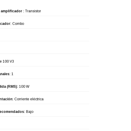
 amplificador :
Transistor
icador:
Combo
e 100 V3
nales:
1
lida (RMS):
100 W
ntación:
Corriente eléctrica
recomendados:
Bajo