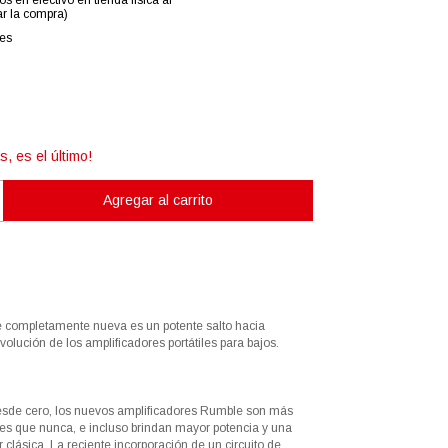
os en efectivo en tienda física al
r la compra)
les
s, es el último!
 completamente nueva es un potente salto hacia
volución de los amplificadores portátiles para bajos.
sde cero, los nuevos amplificadores Rumble son más
ntes que nunca, e incluso brindan mayor potencia y una
 clásica. La reciente incorporación de un circuito de