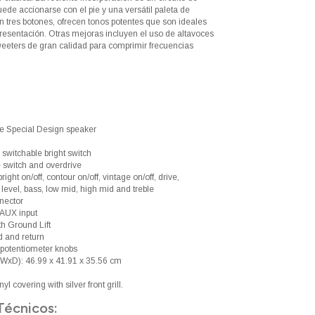
ede accionarse con el pie y una versátil paleta de
n tres botones, ofrecen tonos potentes que son ideales
presentación. Otras mejoras incluyen el uso de altavoces
eters de gran calidad para comprimir frecuencias
e Special Design speaker
switchable bright switch
e switch and overdrive
right on/off, contour on/off, vintage on/off, drive,
, level, bass, low mid, high mid and treble
nector
 AUX input
th Ground Lift
d and return
 potentiometer knobs
WxD): 46.99 x 41.91 x 35.56 cm
yl covering with silver front grill.
Técnicos: