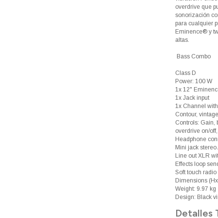
overdrive que pu
sonorización co
para cualquier 
Eminence® y twe
altas.
Bass Combo
Class D
Power: 100 W
1x 12" Eminenc
1x Jack input
1x Channel with 
Contour, vintag
Controls: Gain, b
overdrive on/off
Headphone con
Mini jack stereo
Line out XLR wi
Effects loop sen
Soft touch radio
Dimensions (Hx
Weight: 9.97 kg
Design: Black vin
Detalles 