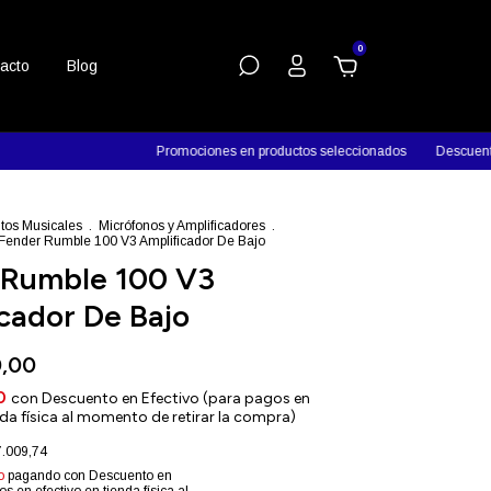
0
acto
Blog
Promociones en productos seleccionados
Descuentos en efectivo
tos Musicales
.
Micrófonos y Amplificadores
.
Fender Rumble 100 V3 Amplificador De Bajo
 Rumble 100 V3
cador De Bajo
0,00
00
con
Descuento en Efectivo (para pagos en
nda física al momento de retirar la compra)
.009,74
o
pagando con Descuento en