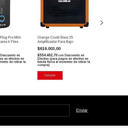
Plug Pro Mini
Orange Crush Bass 25
Ampeg Rb-108 Am
res Ir Files
Amplificador Para Bajo
Bajo 30watts
$616.003,00
$661.917,00
$554.402,70
$595.725,30
Descuento en
con
Descuento en
con
os en efectivo en
Efectivo (para pagos en efectivo en
Efectivo (para pag
mento de retirar la
tienda física al momento de retirar la
tienda física al mo
compra)
compra)
Comprar
Comprar