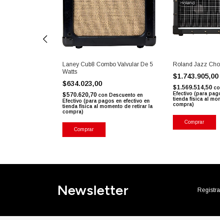
icador Stageman
Laney Cub8 Combo Valvular De 5
Roland Jazz Cho
able 80w
Watts
$1.743.905,0
$634.023,00
$1.569.514,50
co
Efectivo (para pag
$570.620,70
Descuento en
con
Descuento en
tienda física al mo
s en efectivo en
Efectivo (para pagos en efectivo en
compra)
ento de retirar la
tienda física al momento de retirar la
compra)
Comprar
Comprar
Newsletter
Registra