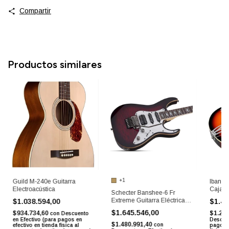
Compartir
Productos similares
+1
Guild M-240e Guitarra
Ibanez
Electroacústica
Caja H
Schecter Banshee-6 Fr
Extreme Guitarra Eléctrica
$1.038.594,00
$1.40
Con Floyd
$1.645.546,00
$934.734,60
$1.26
con
Descuento
en Efectivo (para pagos en
Descuen
$1.480.991,40
con
efectivo en tienda física al
pagos e