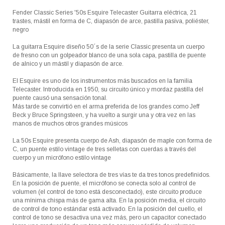
Fender Classic Series '50s Esquire Telecaster Guitarra eléctrica, 21
trastes, mástil en forma de C, diapasón de arce, pastilla pasiva, poliéster,
negro
La guitarra Esquire diseño 50´s de la serie Classic presenta un cuerpo
de fresno con un golpeador blanco de una sola capa, pastilla de puente
de alnico y un mástil y diapasón de arce.
El Esquire es uno de los instrumentos más buscados en la familia
Telecaster. Introducida en 1950, su circuito único y mordaz pastilla del
puente causó una sensación tonal.
Más tarde se convirtió en el arma preferida de los grandes como Jeff
Beck y Bruce Springsteen, y ha vuelto a surgir una y otra vez en las
manos de muchos otros grandes músicos
La 50s Esquire presenta cuerpo de Ash, diapasón de maple con forma de
C, un puente estilo vintage de tres selletas con cuerdas a través del
cuerpo y un micrófono estilo vintage
Básicamente, la llave selectora de tres vías te da tres tonos predefinidos.
En la posición de puente, el micrófono se conecta solo al control de
volumen (el control de tono está desconectado), este circuito produce
una mínima chispa más de gama alta. En la posición media, el circuito
de control de tono estándar está activado. En la posición del cuello, el
control de tono se desactiva una vez más, pero un capacitor conectado