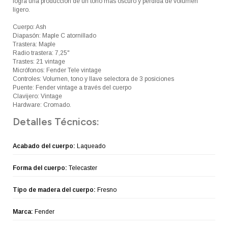
logra una producción de un tono más oscuro y pérdida de volumen
ligero.
Cuerpo: Ash
Diapasón: Maple C atornillado
Trastera: Maple
Radio trastera: 7,25"
Trastes: 21 vintage
Micrófonos: Fender Tele vintage
Controles: Volumen, tono y llave selectora de 3 posiciones
Puente: Fender vintage a través del cuerpo
Clavijero: Vintage
Hardware: Cromado.
Detalles Técnicos:
Acabado del cuerpo:
Laqueado
Forma del cuerpo:
Telecaster
Tipo de madera del cuerpo:
Fresno
Marca:
Fender