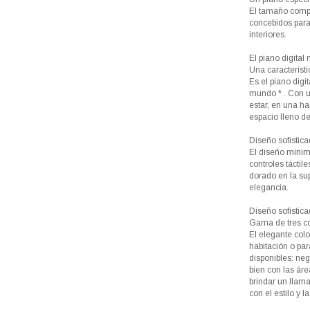
El tamaño compa
concebidos para
interiores.
El piano digital
Una característi
Es el piano digi
mundo * . Con u
estar, en una ha
espacio lleno d
Diseño sofistica
El diseño minima
controles táctile
dorado en la su
elegancia.
Diseño sofistica
Gama de tres co
El elegante col
habitación o par
disponibles: neg
bien con las áre
brindar un llamat
con el estilo y 