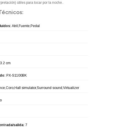
pretación) útiles para tocar por la noche..
Técnicos:
luidos:
Atril,Fuente,Pedal
3.2 cm
ado:
PX-S1100BK
ance,Coro,Hall simulator,Surround sound,Virtualizer
o
entrada/salida:
7