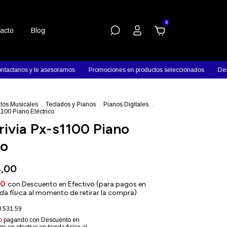
0
acto
Blog
e asesoramos
Promociones en productos seleccionados
Descuentos en efe
tos Musicales
.
Teclados y Pianos
.
Pianos Digitales
.
1100 Piano Eléctrico
rivia Px-s1100 Piano
co
4,00
60
con
Descuento en Efectivo (para pagos en
nda física al momento de retirar la compra)
.531,59
o
pagando con Descuento en