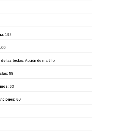
ma:
192
100
de las teclas:
Acción de martillo
clas:
88
tmos:
60
anciones:
60