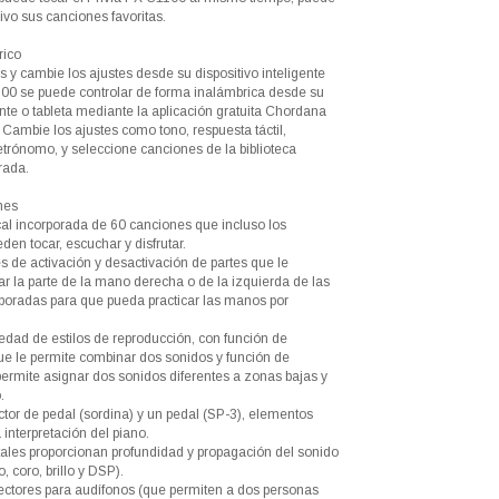
vo sus canciones favoritas.
rico
 y cambie los ajustes desde su dispositivo inteligente
100 se puede controlar de forma inalámbrica desde su
ente o tableta mediante la aplicación gratuita Chordana
 Cambie los ajustes como tono, respuesta táctil,
trónomo, y seleccione canciones de la biblioteca
rada.
nes
cal incorporada de 60 canciones que incluso los
eden tocar, escuchar y disfrutar.
s de activación y desactivación de partes que le
ar la parte de la mano derecha o de la izquierda de las
poradas para que pueda practicar las manos por
edad de estilos de reproducción, con función de
que le permite combinar dos sonidos y función de
permite asignar dos sonidos diferentes a zonas bajas y
.
ctor de pedal (sordina) y un pedal (SP-3), elementos
 interpretación del piano.
itales proporcionan profundidad y propagación del sonido
 coro, brillo y DSP).
ectores para audífonos (que permiten a dos personas