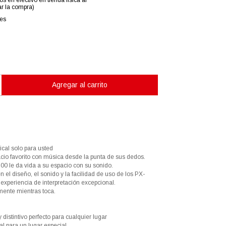
os en efectivo en tienda física al
r la compra)
les
cal solo para usted
cio favorito con música desde la punta de sus dedos.
00 le da vida a su espacio con su sonido.
 el diseño, el sonido y la facilidad de uso de los PX-
experiencia de interpretación excepcional.
mente mientras toca.
 distintivo perfecto para cualquier lugar
l para un lugar especial