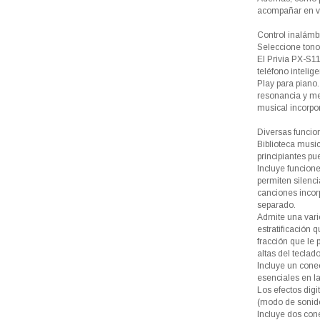
acompañar en vi
Control inalámb
Seleccione tonos
El Privia PX-S1
teléfono intelig
Play para piano.
resonancia y me
musical incorpo
Diversas funcio
Biblioteca musi
principiantes pu
Incluye funcione
permiten silenci
canciones incor
separado.
Admite una vari
estratificación 
fracción que le 
altas del teclado
Incluye un cone
esenciales en la
Los efectos dig
(modo de sonido,
Incluye dos con