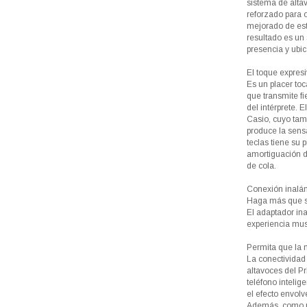
sistema de alta
reforzado para 
mejorado de est
resultado es un 
presencia y ubic
El toque expresi
Es un placer toc
que transmite fi
del intérprete. 
Casio, cuyo tama
produce la sens
teclas tiene su 
amortiguación d
de cola.
Conexión inalá
Haga más que s
El adaptador ina
experiencia mus
Permita que la 
La conectividad 
altavoces del P
teléfono intelige
el efecto envol
Además, como p