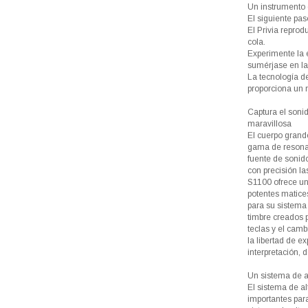
Un instrumento 
El siguiente pas
El Privia reprod
cola.
Experimente la 
sumérjase en la 
La tecnología de
proporciona un 
Captura el soni
maravillosa
El cuerpo grand
gama de resonan
fuente de sonid
con precisión la
S1100 ofrece un
potentes matices
para su sistema
timbre creados p
teclas y el camb
la libertad de e
interpretación,
Un sistema de a
El sistema de al
importantes para