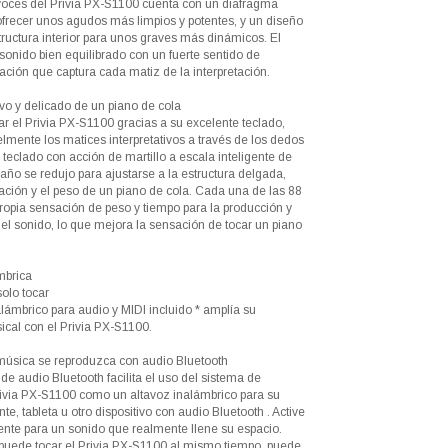
voces del Privia PX-S1100 cuenta con un diafragma
ofrecer unos agudos más limpios y potentes, y un diseño
ructura interior para unos graves más dinámicos. El
sonido bien equilibrado con un fuerte sentido de
ación que captura cada matiz de la interpretación.
vo y delicado de un piano de cola
ar el Privia PX-S1100 gracias a su excelente teclado,
elmente los matices interpretativos a través de los dedos
El teclado con acción de martillo a escala inteligente de
ño se redujo para ajustarse a la estructura delgada,
ación y el peso de un piano de cola. Cada una de las 88
propia sensación de peso y tiempo para la producción y
el sonido, lo que mejora la sensación de tocar un piano
mbrica
olo tocar
lámbrico para audio y MIDI incluido * amplía su
ical con el Privia PX-S1100.
música se reproduzca con audio Bluetooth
de audio Bluetooth facilita el uso del sistema de
rivia PX-S1100 como un altavoz inalámbrico para su
nte, tableta u otro dispositivo con audio Bluetooth . Active
vente para un sonido que realmente llene su espacio.
uede tocar el Privia PX-S1100 al mismo tiempo, puede