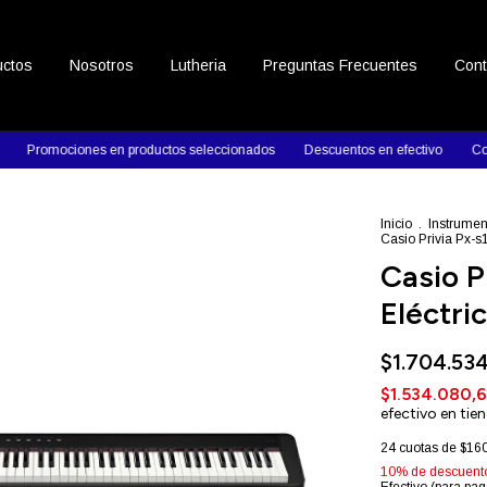
uctos
Nosotros
Lutheria
Preguntas Frecuentes
Cont
es en productos seleccionados
Descuentos en efectivo
Contactanos y t
Inicio
.
Instrumen
Casio Privia Px-s
Casio P
Eléctri
$1.704.53
$1.534.080,
efectivo en tie
24
cuotas de
$160
10% de descuent