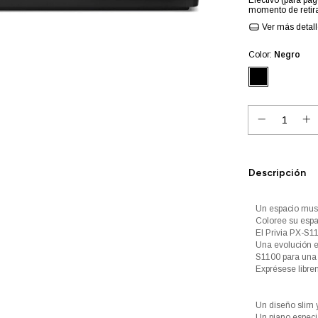
Efectivo (para pag
momento de retira
Ver más detal
Color:
Negro
Descripción
Un espacio musi
Coloree su espa
El Privia PX-S11
Una evolución en
S1100 para una 
Exprésese libre
Un diseño slim y
Un piano especia