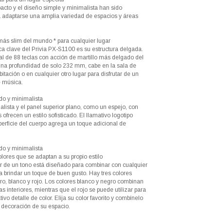
cto y el diseño simple y minimalista han sido
 adaptarse una amplia variedad de espacios y áreas
 más slim del mundo * para cualquier lugar
ca clave del Privia PX-S1100 es su estructura delgada.
tal de 88 teclas con acción de martillo más delgado del
na profundidad de solo 232 mm, cabe en la sala de
bitación o en cualquier otro lugar para disfrutar de un
e música.
do y minimalista
lista y el panel superior plano, como un espejo, con
s ofrecen un estilo sofisticado. El llamativo logotipo
perficie del cuerpo agrega un toque adicional de
do y minimalista
lores que se adaptan a su propio estilo
or de un tono está diseñado para combinar con cualquier
a brindar un toque de buen gusto. Hay tres colores
ro, blanco y rojo. Los colores blanco y negro combinan
as interiores, mientras que el rojo se puede utilizar para
ivo detalle de color. Elija su color favorito y combínelo
la decoración de su espacio.