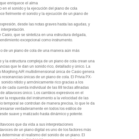
que enriquece el alma
o en el sonido y la ejecución del piano de cola
uce fielmente el sonido y la ejecución de un piano de
expresión, desde las notas graves hasta las agudas, y
interpretación.
 Casio, que se sintetiza en una estructura delgada,
rendimiento excepcional como instrumento.
do de un piano de cola de una manera aún más
e y la estructura compleja de un piano de cola crean una
cias que le dan un sonido rico, detallado y único. La
o Morphing AiR multidimensional única de Casio genera
s resonancias únicas de un piano de cola. El Privia PX-
 sonido nítido y armónicamente rico gracias a los
 de cada cuerda individual de las 88 teclas afinadas
 de altavoces único. Los cambios expresivos en el
or la respuesta del instrumento a la velocidad de las
io temporal se controlan de manera precisa, lo que le da
xpresarse verdaderamente en todos los estilos de
 desde suave y matizado hasta dinámico y potente.
ltavoces que da vida a sus interpretaciones
tavoces de un piano digital es uno de los factores más
 determinar el realismo del sonido de un piano. El