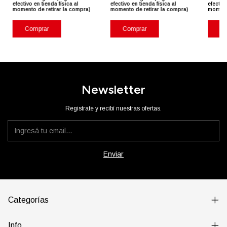
efectivo en tienda física al
efectivo en tienda física al
efectivo
momento de retirar la compra)
momento de retirar la compra)
momento
Comprar
Comprar
Co
Newsletter
Registrate y recibí nuestras ofertas.
Categorías
Info