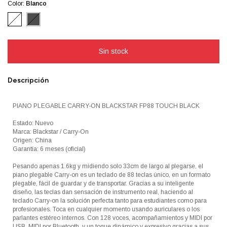
Color:
Blanco
Descripción
PIANO PLEGABLE CARRY-ON BLACKSTAR FP88 TOUCH BLACK
Estado: Nuevo
Marca: Blackstar / Carry-On
Origen: China
Garantía: 6 meses (oficial)
Pesando apenas 1.6kg y midiendo solo 33cm de largo al plegarse, el
piano plegable Carry-on es un teclado de 88 teclas único, en un formato
plegable, fácil de guardar y de transportar. Gracias a su inteligente
diseño, las teclas dan sensación de instrumento real, haciendo al
teclado Carry-on la solución perfecta tanto para estudiantes como para
profesionales. Toca en cualquier momento usando auriculares o los
parlantes estéreo internos. Con 128 voces, acompañamientos y MIDI por
USB, MIDI por Bluetooth, y un toque dinámico y expresivo gracias a sus