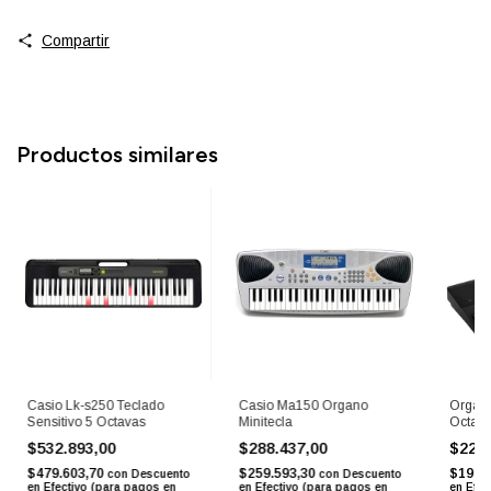
Compartir
Productos similares
Casio Lk-s250 Teclado
Casio Ma150 Organo
Organo
Sensitivo 5 Octavas
Minitecla
Octav
$532.893,00
$288.437,00
$220
$479.603,70
$259.593,30
$198.
con
Descuento
con
Descuento
en Efectivo (para pagos en
en Efectivo (para pagos en
en Efec